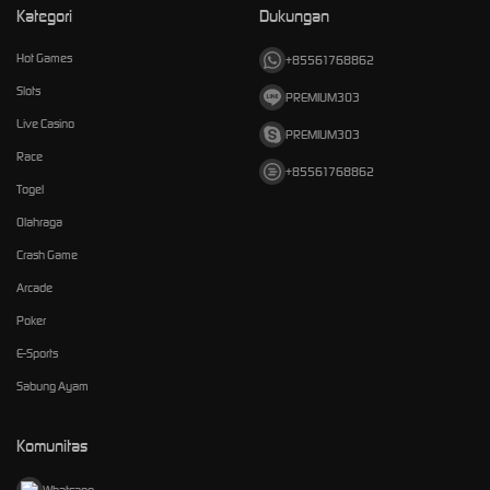
Kategori
Dukungan
Hot Games
+85561768862
Slots
PREMIUM303
Live Casino
PREMIUM303
Race
+85561768862
Togel
Olahraga
Crash Game
Arcade
Poker
E-Sports
Sabung Ayam
Komunitas