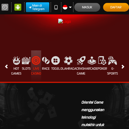
Main di
MASUK
DAFTAR
Telegram
HOT
SLOTS
LIVE
RACE
TOGEL
OLAHRAGA
CRASH
ARCADE
POKER
E-
SABUN
GAMES
CASINO
GAME
SPORTS
AYAM
Oriental Game
menggunakan
teknologi
mutakhir untuk