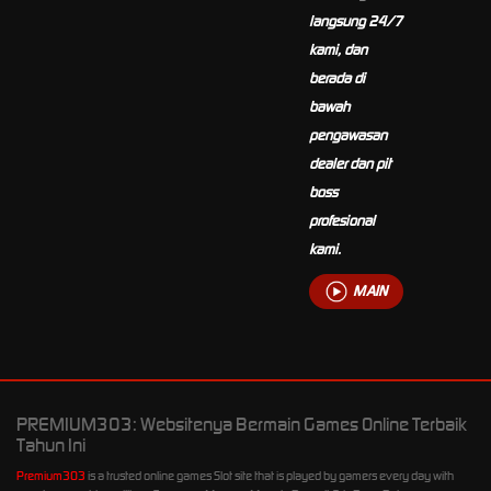
langsung 24/7
kami, dan
berada di
bawah
pengawasan
dealer dan pit
boss
profesional
kami.
MAIN
PREMIUM303: Websitenya Bermain Games Online Terbaik
Tahun Ini
Premium303
is a trusted online games Slot site that is played by gamers every day with