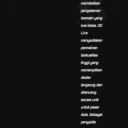
memberikan
pengalaman
bermain yang
luar biasa. OG
Live
menyediakan
permainan
berkualitas
tinggi yang
menampilkan
dealer
langsung dan
dirancang
secara unik
untuk pasar
Asia. Sebagai
penyedia