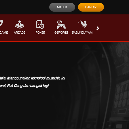
MASUK
DAFTAR
 GAME
ARCADE
POKER
E-SPORTS
SABUNG AYAM
PROMOSI
sia. Menggunakan teknologi mutakhir, ini
at, Pok Deng dan banyak lagi.