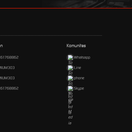
an
Komunitas
561768862
Whatsapp
MIUM303
Line
MIUM303
phone
561768862
Skype