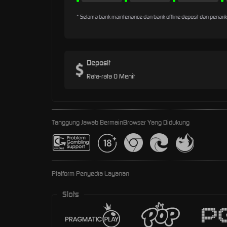
* Selama bank maintenance dan bank offline deposit dan penarik
Deposit
Rata-rata 0 Menit
Tanggung Jawab Bermain
Browser Yang Didukung
Platform Penyedia Layanan
Slots