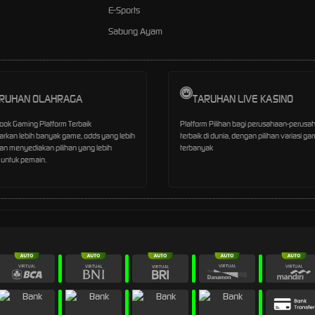
E-Sports
Sabung Ayam
RUHAN OLAHRAGA
TARUHAN LIVE KASINO
ook Gaming Platform Terbaik
Platform Pilihan bagi perusahaan-perusa
kan lebih banyak game, odds yang lebih
terbaik di dunia, dengan pilihan variasi g
 dan menyediakan pilihan yang lebih
terbanyak
untuk pemain.