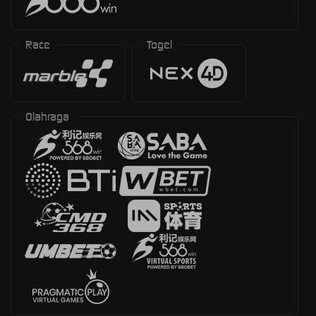
Race
Togel
Olahraga