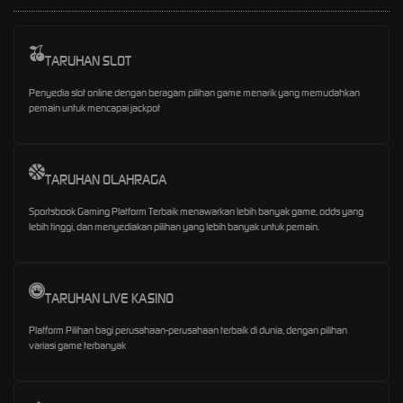
TARUHAN SLOT
Penyedia slot online dengan beragam pilihan game menarik yang memudahkan
pemain untuk mencapai jackpot
TARUHAN OLAHRAGA
Sportsbook Gaming Platform Terbaik menawarkan lebih banyak game, odds yang
lebih tinggi, dan menyediakan pilihan yang lebih banyak untuk pemain.
TARUHAN LIVE KASINO
Platform Pilihan bagi perusahaan-perusahaan terbaik di dunia, dengan pilihan
variasi game terbanyak