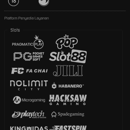
Platform Penyedia Layanan
Slots