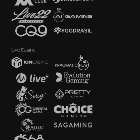
Live Casino