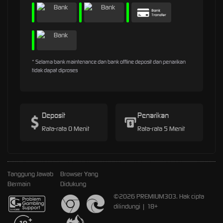
* Selama bank maintenance dan bank offline deposit dan penarikan
tidak dapat diproses
Deposit
Penarikan
Rata-rata 0 Menit
Rata-rata 5 Menit
Tanggung Jawab
Browser Yang
Bermain
Didukung
©2026 PREMIUM303. Hak cipta
dilindungi | 18+