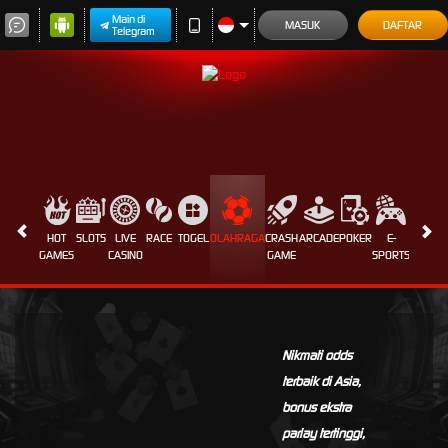
Main di
MASUK
DAFTAR
Telegram
HOT
SLOTS
LIVE
RACE
TOGEL
OLAHRAGA
CRASH
ARCADE
POKER
E-
SABUN
GAMES
CASINO
GAME
SPORTS
AYAM
Nikmati odds
terbaik di Asia,
bonus ekstra
parlay tertinggi,