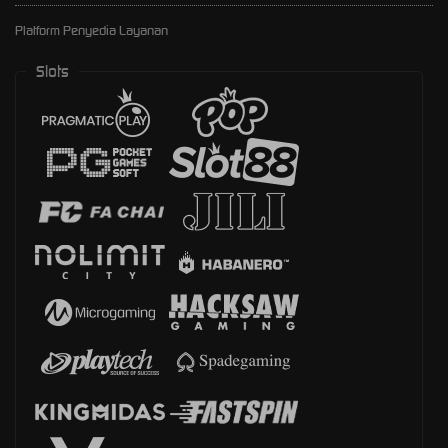
Platform Penyedia Layanan
Slots