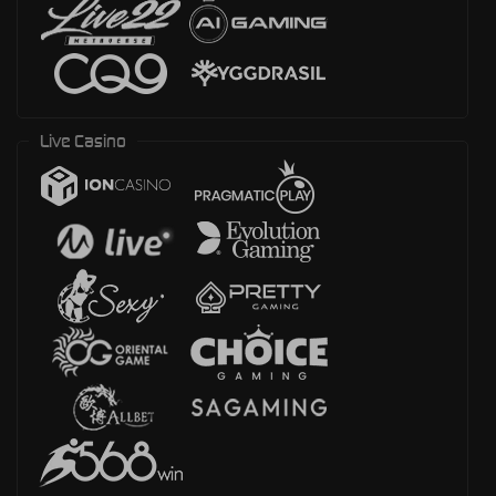
Live Casino