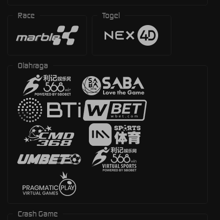
Race
Togel
Olahraga
Crash Game