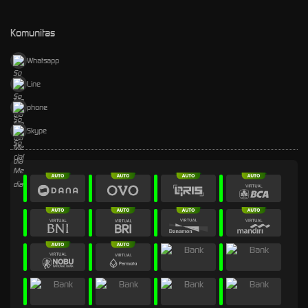
Komunitas
Whatsapp
Line
phone
Skype