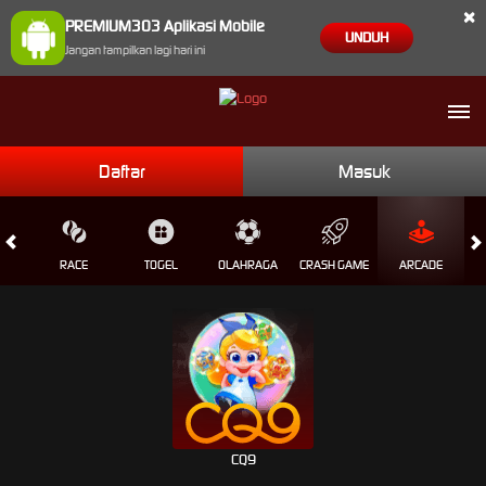
×
PREMIUM303 Aplikasi Mobile
UNDUH
Jangan tampilkan lagi hari ini
Daftar
Masuk
SINO
RACE
TOGEL
OLAHRAGA
CRASH GAME
ARCADE
CQ9