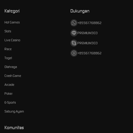
Kategori
Dukungan
Hot Games
+85561768862
Slots
PREMIUM303
Live Casino
PREMIUM303
Race
+85561768862
Togel
Olahraga
Crash Game
Arcade
Poker
E-Sports
Sabung Ayam
Komunitas