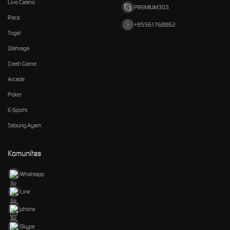
Live Casino
PREMIUM303
Race
+85561768862
Togel
Olahraga
Crash Game
Arcade
Poker
E-Sports
Sabung Ayam
Komunitas
Whatsapp
Line
phone
Skype