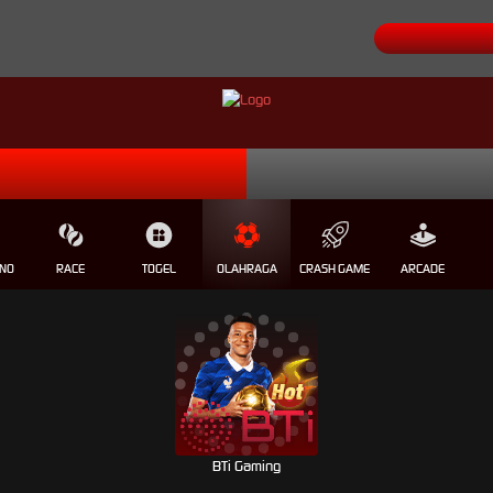
INO
RACE
TOGEL
OLAHRAGA
CRASH GAME
ARCADE
BTi Gaming