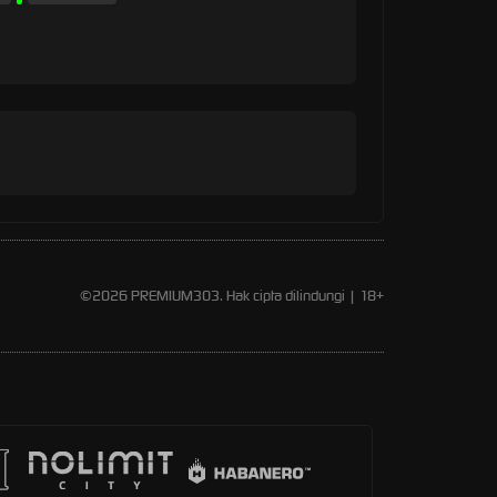
©2026 PREMIUM303. Hak cipta dilindungi | 18+