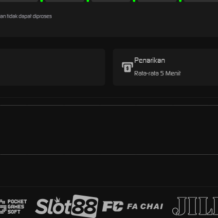
an tidak dapat diproses
Penarikan
Rata-rata 5 Menit