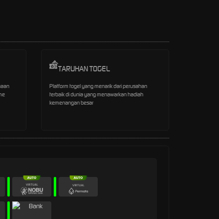
TARUHAN TOGEL
haan
Platform togel yang menarik dari perusahan
ame
terbaik di dunia yang menawarkan hadiah
kemenangan besar