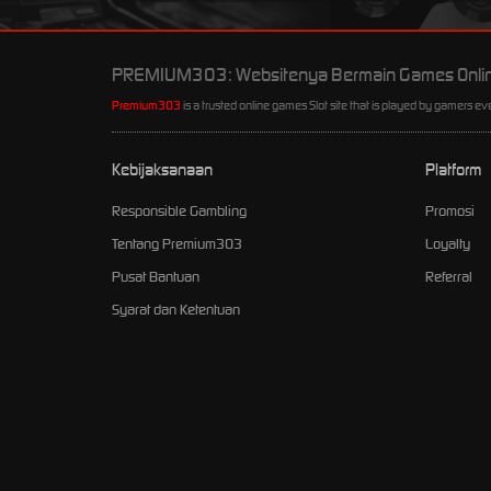
PREMIUM303: Websitenya Bermain Games Online 
Premium303
is a trusted online games Slot site that is played by gamer
Kebijaksanaan
Platform
Responsible Gambling
Promosi
Tentang Premium303
Loyalty
Pusat Bantuan
Referral
Syarat dan Ketentuan