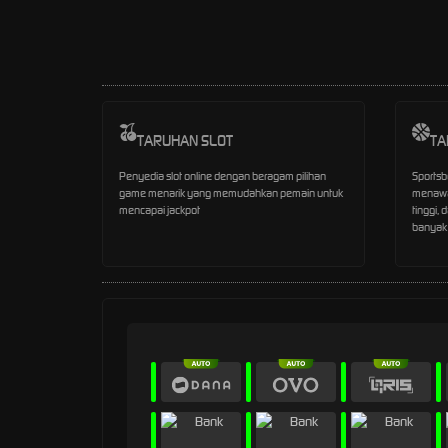
TARUHAN SLOT
TA
Penyedia slot online dengan beragam pilihan
Sportsb
game menarik yang memudahkan pemain untuk
menawar
mencapai jackpot
tinggi,
banyak 