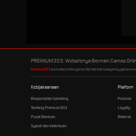
PREMIUM303: Websitenya Bermain Games Online 
Premium303
is a trusted online games Slot site that is played by gamer
Kebijaksanaan
Platform
Responsible Gambling
Promosi
Tentang Premium303
Loyalty
Pusat Bantuan
Referral
Syarat dan Ketentuan