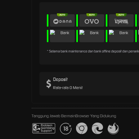
* Selama bank maintenance dan bank offline deposit dan penarik
Deposit
Rata-rata 0 Menit
Tanggung Jawab Bermain
Browser Yang Didukung