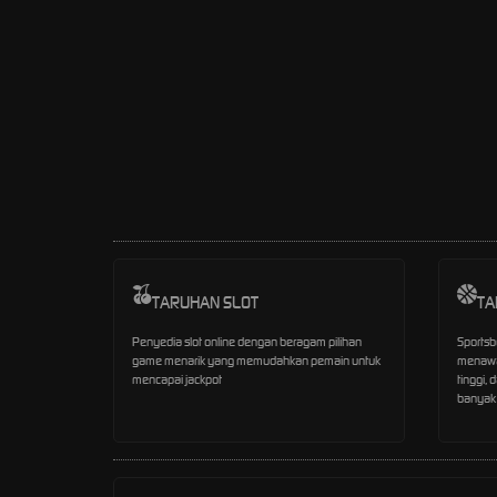
TARUHAN SLOT
TA
Penyedia slot online dengan beragam pilihan
Sportsb
game menarik yang memudahkan pemain untuk
menawar
mencapai jackpot
tinggi,
banyak 