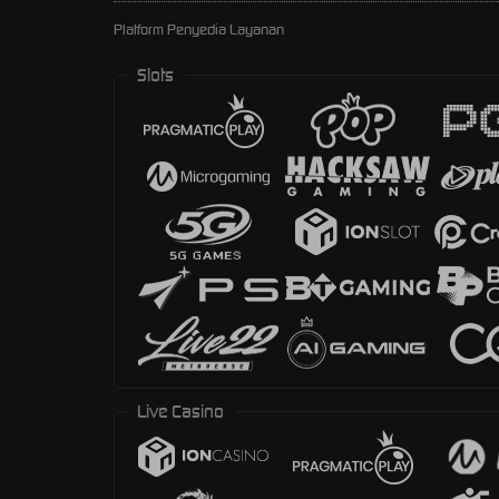
Platform Penyedia Layanan
Slots
Live Casino