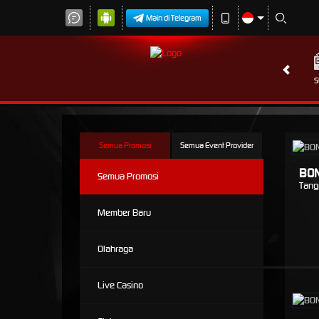
Main di Telegram
HOT GAMES
S
Semua Promosi
Semua Event Provider
BON
Semua Promosi
Tang
Member Baru
Olahraga
Live Casino